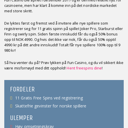
Fun Casino ble åpnet i desember 2017 og er dermed relativt nytt for
casinoene, men har klart å komme inn på det nordiske markedet
med store skritt.
De lyktes først og fremst ved å invitere alle nye spillere som
registrerer seg for 11 gratis spinn på spillet Joker Pro, Starburst eller
Finn og swirly spin. Siden første innskudd får du også 50% bonus
opp til NOK 4990. Og hvis det ikke var nok, får du også 50% opptil
4990 kr på ditt andre innskudd! Totalt får nye spillere 100% opp til 9
980 kr!
Så hva venter du på? Prøv lykken på Fun Casino, og du vil sikkert ikke
være misfornøyd med ditt opphold!
Hent freespins dine
!
FORDELER
11 Gratis Free Spins ved registrering
Skattefrie gevinster for norske spillere
ULEMPER
Høy omsetningskrav