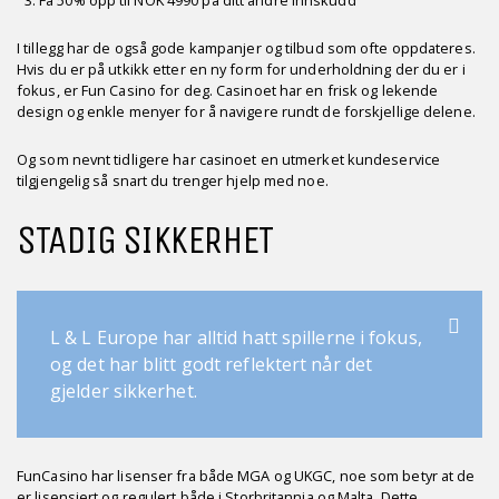
Få 50% opp til NOK 4990 på ditt andre innskudd
I tillegg har de også gode kampanjer og tilbud som ofte oppdateres.
Hvis du er på utkikk etter en ny form for underholdning der du er i
fokus, er Fun Casino for deg. Casinoet har en frisk og lekende
design og enkle menyer for å navigere rundt de forskjellige delene.
Og som nevnt tidligere har casinoet en utmerket kundeservice
tilgjengelig så snart du trenger hjelp med noe.
STADIG SIKKERHET
L & L Europe har alltid hatt spillerne i fokus,
og det har blitt godt reflektert når det
gjelder sikkerhet.
FunCasino har lisenser fra både MGA og UKGC, noe som betyr at de
er lisensiert og regulert både i Storbritannia og Malta. Dette