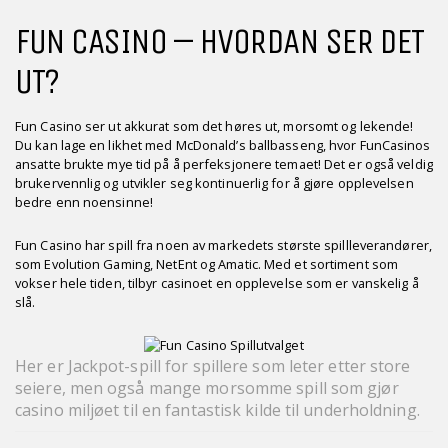
FUN CASINO – HVORDAN SER DET
UT?
Fun Casino ser ut akkurat som det høres ut, morsomt og lekende!
Du kan lage en likhet med McDonald’s ballbasseng, hvor FunCasinos
ansatte brukte mye tid på å perfeksjonere temaet! Det er også veldig
brukervennlig og utvikler seg kontinuerlig for å gjøre opplevelsen
bedre enn noensinne!
Fun Casino har spill fra noen av markedets største spillleverandører,
som Evolution Gaming, NetEnt og Amatic. Med et sortiment som
vokser hele tiden, tilbyr casinoet en opplevelse som er vanskelig å
slå.
Her er Jackpot-spill for spillere som leter etter store
seiere, men også mange morsomme spill som gjør
casino miljøet til en fantastisk kilde til underholdning.