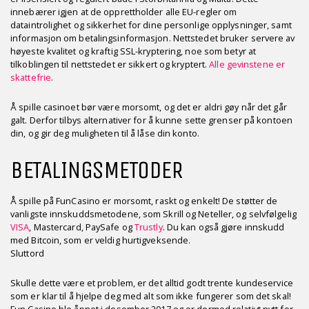
innebærer igjen at de opprettholder alle EU-regler om
dataintrolighet og sikkerhet for dine personlige opplysninger, samt
informasjon om betalingsinformasjon. Nettstedet bruker servere av
høyeste kvalitet og kraftig SSL-kryptering, noe som betyr at
tilkoblingen til nettstedet er sikkert og kryptert.
Alle gevinstene er
skattefrie
.
Å spille casinoet bør være morsomt, og det er aldri gøy når det går
galt. Derfor tilbys alternativer for å kunne sette grenser på kontoen
din, og gir deg muligheten til å låse din konto.
BETALINGSMETODER
Å spille på FunCasino er morsomt, raskt og enkelt! De støtter de
vanligste innskuddsmetodene, som Skrill og Neteller, og selvfølgelig
VISA
, Mastercard, PaySafe og
Trustly
. Du kan også gjøre innskudd
med Bitcoin, som er veldig hurtigveksende.
Sluttord
Skulle dette være et problem, er det alltid godt trente kundeservice
som er klar til å hjelpe deg med alt som ikke fungerer som det skal!