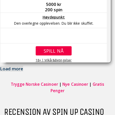
5000 kr
200 spin
Den overlegne opplevelsen. Du blir ikke skuffet.
SPILL NÅ
18+ | Vilkår&Betingelser
Load more
Trygge Norske Casinoer
|
Nye Casinoer
|
Gratis
Penger
RECENSION AV SPIN UP CASINO