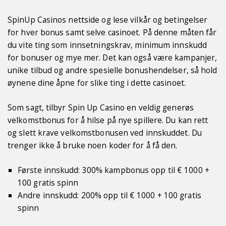
SpinUp Casinos nettside og lese vilkår og betingelser
for hver bonus samt selve casinoet. På denne måten får
du vite ting som innsetningskrav, minimum innskudd
for bonuser og mye mer. Det kan også være kampanjer,
unike tilbud og andre spesielle bonushendelser, så hold
øynene dine åpne for slike ting i dette casinoet.
Som sagt, tilbyr Spin Up Casino en veldig generøs
velkomstbonus for å hilse på nye spillere. Du kan rett
og slett krave velkomstbonusen ved innskuddet. Du
trenger ikke å bruke noen koder for å få den.
Første innskudd: 300% kampbonus opp til € 1000 +
100 gratis spinn
Andre innskudd: 200% opp til € 1000 + 100 gratis
spinn