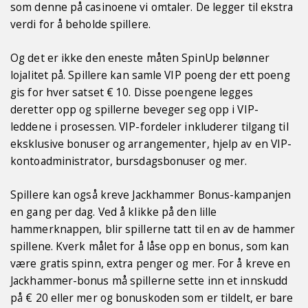
som denne på casinoene vi omtaler. De legger til ekstra
verdi for å beholde spillere.
Og det er ikke den eneste måten SpinUp belønner
lojalitet på. Spillere kan samle VIP poeng der ett poeng
gis for hver satset € 10. Disse poengene legges
deretter opp og spillerne beveger seg opp i VIP-
leddene i prosessen. VIP-fordeler inkluderer tilgang til
eksklusive bonuser og arrangementer, hjelp av en VIP-
kontoadministrator, bursdagsbonuser og mer.
Spillere kan også kreve Jackhammer Bonus-kampanjen
en gang per dag. Ved å klikke på den lille
hammerknappen, blir spillerne tatt til en av de hammer
spillene. Kverk målet for å låse opp en bonus, som kan
være gratis spinn, extra penger og mer. For å kreve en
Jackhammer-bonus må spillerne sette inn et innskudd
på € 20 eller mer og bonuskoden som er tildelt, er bare