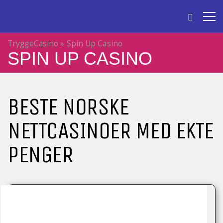
TryggeCasino
»
Spin Up Casino
SPIN UP CASINO
BESTE NORSKE
NETTCASINOER MED EKTE
PENGER