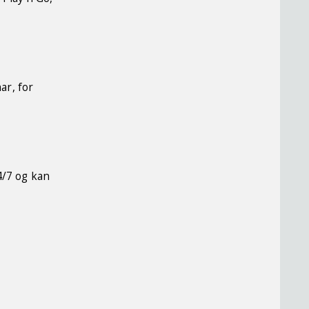
ar, for
4/7 og kan