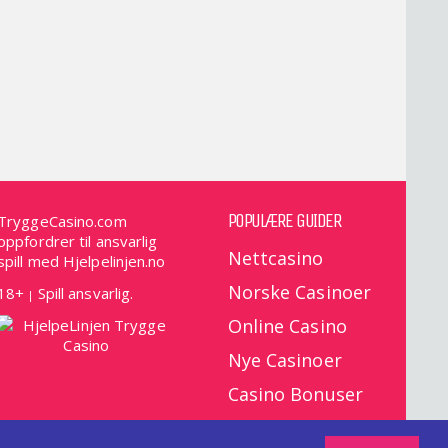
POPULÆRE GUIDER
TryggeCasino.com
oppfordrer til ansvarlig
Nettcasino
spill med Hjelpelinjen.no
Norske Casinoer
18+
Spill ansvarlig.
|
Online Casino
Nye Casinoer
Casino Bonuser
Skattefrie gevinster