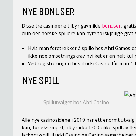
NYE BONUSER
Disse tre casinoene tilbyr gavmilde
bonuser
, grat
club der norske spillere kan nyte forskjellige gra
Hvis man foretrekker å spille hos Ahti Games d
ikke noe omsetningskrav hvilket er en helt kul 
Ved registreringen hos iLucki Casino får man
10
NYE SPILL
Spillutvalget hos Ahti Casino
Alle nye casinosidene i 2019 har ett enormt utvalg 
kan, for eksempel, tilby cirka 1300 ulike spill av fler
Jackpot-spill. iLucki Casino og Cazino samarbeider