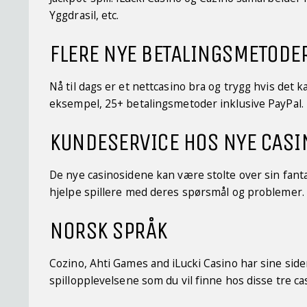
Yggdrasil, etc.
FLERE NYE BETALINGSMETODE
Nå til dags er et nettcasino bra og trygg hvis det k
eksempel, 25+ betalingsmetoder inklusive PayPal.
KUNDESERVICE HOS NYE CASI
De nye casinosidene kan være stolte over sin fant
hjelpe spillere med deres spørsmål og problemer.
NORSK SPRÅK
Cozino, Ahti Games and iLucki Casino har sine side
spillopplevelsene som du vil finne hos disse tre ca